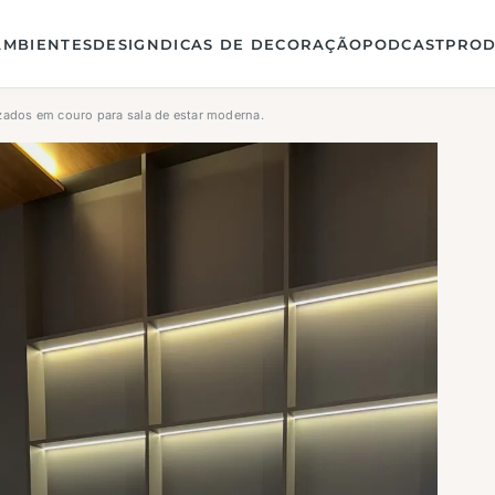
AMBIENTES
DESIGN
DICAS DE DECORAÇÃO
PODCAST
PROD
ados em couro para sala de estar moderna.