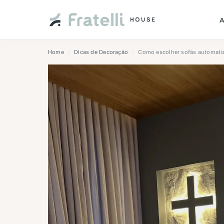
Home
Dicas de Decoração
Como escolher sofás automatiz
/
/