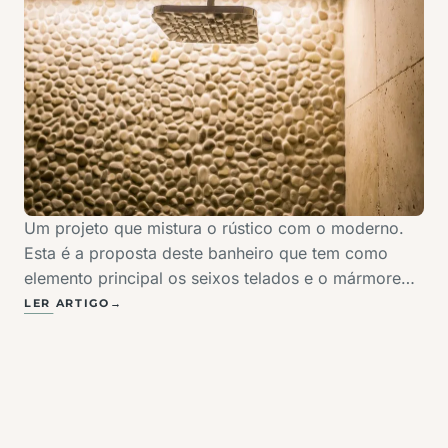
Um projeto que mistura o rústico com o moderno.
Esta é a proposta deste banheiro que tem como
elemento principal os seixos telados e o mármore
travertino. A sensação que esta junção gera é de
LER ARTIGO
→
leveza e elegância.