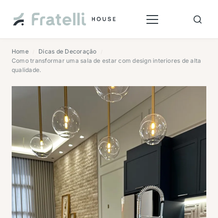
Home
Dicas de Decoração
/
/
Como transformar uma sala de estar com design interiores de alta
qualidade.