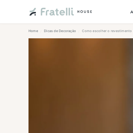
Home
Dicas de Decoração
Como escolher o revestimento cr
/
/