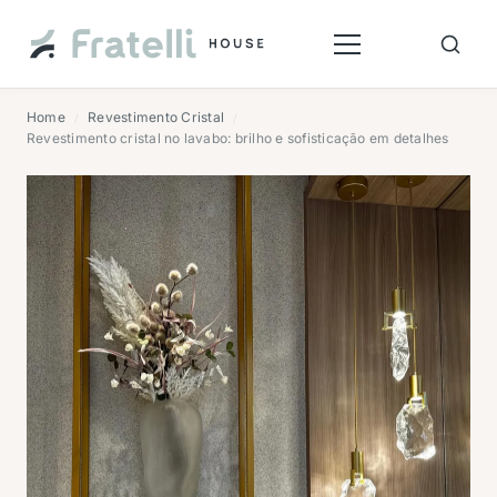
Home
Revestimento Cristal
/
/
Revestimento cristal no lavabo: brilho e sofisticação em detalhes