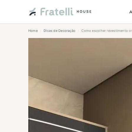
Home
Dicas de Decoração
Como escolher revestimento cri
/
/