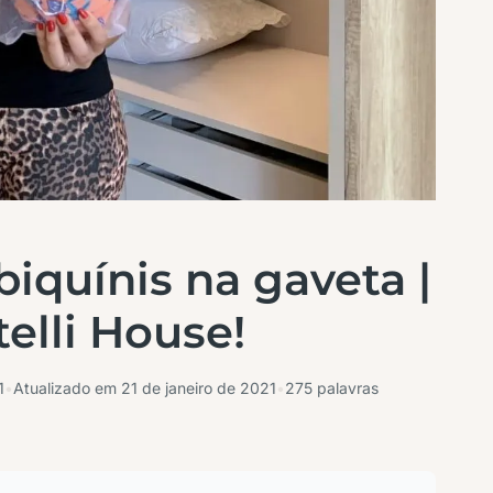
iquínis na gaveta |
telli House!
1
•
Atualizado em
21 de janeiro de 2021
•
275 palavras