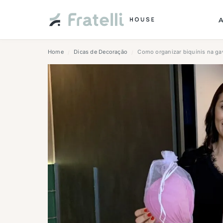
Home
Dicas de Decoração
Como organizar biquínis na gav
/
/